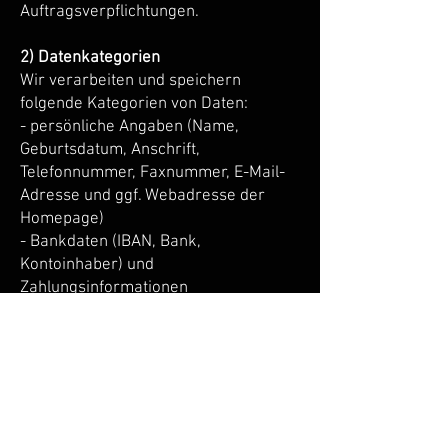
Auftragsverpflichtungen.
2) Datenkategorien
Wir verarbeiten und speichern
folgende Kategorien von Daten:
- persönliche Angaben (Name,
Geburtsdatum, Anschrift,
Telefonnummer, Faxnummer, E-Mail-
Adresse und ggf. Webadresse der
Homepage)
- Bankdaten (IBAN, Bank,
Kontoinhaber) und
Zahlungsinformationen
- Gewerks- und
Verbandszugehörigkeiten
3) Datenquellen
Wir verarbeiten personenbezogene
Daten, die wir im Rahmen unserer