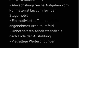
Konstruktionstechnik
• Abwechslungsreiche Aufgaben vom
Rohmaterial bis zum fertigen
Stagemobil
• Ein motiviertes Team und ein
angenehmes Arbeitsumfeld
• Unbefristetes Arbeitsverhältnis
nach Ende der Ausbildung
• Vielfältige Weiterbildungen
DEIN PROFIL:
• Du hast mindestens einen Haupt-
oder Realschulabschluss
• Du bist teamfähig, zuverlässig und
hast Interesse an Technik
• Du hast handwerkliches Geschick
und Lust mit Metall zu arbeiten
BEWIRB DICH JETZT!
Wenn du Lust auf eine spannende
Ausbildung im Metallhandwerk
hast, freuen wir uns auf deine